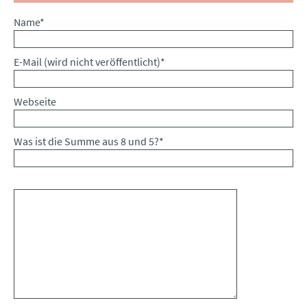
Pflichtfeld
Name
*
Pflichtfeld
E-Mail (wird nicht veröffentlicht)
*
Webseite
Was ist die Summe aus 8 und 5?
*
Kommentar