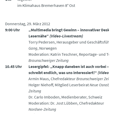
im Klimahaus Bremerhaven 8° Ost
Donnerstag, 29. März 2012
9:00 Uhr
„Multimedia bringt Gewinn – innovativer Desk u
Lesernähe“
(Video-Livestream)
Torry Pedersen, Herausgeber und Geschäftsführe
Gang
, Norwegen
Moderation: Katrin Teschner, Reportage- und Text
Braunschweiger Zeitung
10.45 Uhr
Lesergipfel: „Knapp daneben ist auch vorbei –
schreibt endlich,
was uns interessiert!“
(Video-L
Armin Maus, Chefredakteur
Braunschweiger Zeitu
Holger Niehoff, Mitglied Leserbeirat
Neue Osnabrü
Zeitung
Dr. Carlo Imboden, Medienberater, Schweiz
Moderation: Dr. Jost Lübben, Chefredakteur
Nordsee-Zeitung