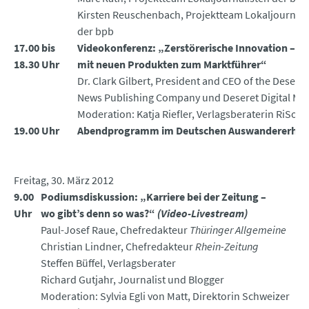
Kirsten Reuschenbach, Projektteam Lokaljournali
der bpb
17.00 bis
Videokonferenz: „Zerstörerische Innovation –
18.30 Uhr
mit neuen Produkten zum Marktführer“
Dr. Clark Gilbert, President and CEO of the Deseret
News Publishing Company und Deseret Digital Me
Moderation: Katja Riefler, Verlagsberaterin RiSolu
19.00 Uhr
Abendprogramm im Deutschen Auswandererhau
Freitag, 30. März 2012
9.00
Podiumsdiskussion: „Karriere bei der Zeitung –
Uhr
wo gibt’s denn so was?“
(Video-Livestream)
Paul-Josef Raue, Chefredakteur
Thüringer Allgemeine
Christian Lindner, Chefredakteur
Rhein-Zeitung
Steffen Büffel, Verlagsberater
Richard Gutjahr, Journalist und Blogger
Moderation: Sylvia Egli von Matt, Direktorin Schweizer