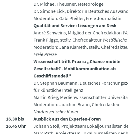
Dr. Michael Theusner, Meteorologe
Dr. Simone Eick, Direktorin Deutsches Auswande
Moderation: Gabi Pfeiffer, Freie Journalistin
Qualität und Service: Lösungen am Desk
André Schweins, Mitglied der Chefredaktion
Westf
Frank Fligge, stellv. Chefredakteur
Westfälische R
Moderation: Jana Klameth, stellv. Chefredakteuri
Freie Presse
Wissenschaft trifft Praxis: „Chance mobile
Gesellschaft? - Mobilkommunikation als
Geschäftsmodell“
Dr. Stephan Baumann, Deutsches Forschungszen
für künstliche Intelligenz
Martin Krieg, Medienwissenschaftler Universität Tr
Moderation: Joachim Braun, Chefredakteur
Nordbayerischer Kurier
16.30 bis
Ausblick aus den Experten-Foren
16.45 Uhr
Johann Stoll, Projektteam Lokaljournalisten der 
Marc Rath, Projektteam Lokaljournalisten der bpb