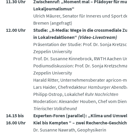
11.30 Uhr
Zwischenruf: „Moment mal – Plädoyer für muti
Lokaljournalismus“
Ulrich Mäurer, Senator für Inneres und Sport des
Bremen (angefragt)
12.00 Uhr
Studie: „X-Media: Wege in die crossmediale Zuku
in Lokalredaktionen“
(Video-Livestream)
Präsentation der Studie: Prof. Dr. Sonja Kretzschm
Zeppelin University
Prof. Dr. Susanne Kinnebrock, RWTH Aachen Unive
Podiumsdiskussion: Prof. Dr. Sonja Kretzschmar,
Zeppelin University
Harald Ritter, Unternehmensberater apricon-med
Lars Haider, Chefredakteur
Hamburger Abendblat
Philipp Ostrop, Lokalchef
Ruhr Nachrichten
Moderation: Alexander Houben, Chef vom Dienst
Trierischer Volksfreund
14.15 bis
Experten-Foren (parallel): „Klima und Umwelt 
16.00 Uhr
Kiel bis Kempten “ – zwei Recherche-Geschichte
Dr. Susanne Nawrath, Geophysikerin