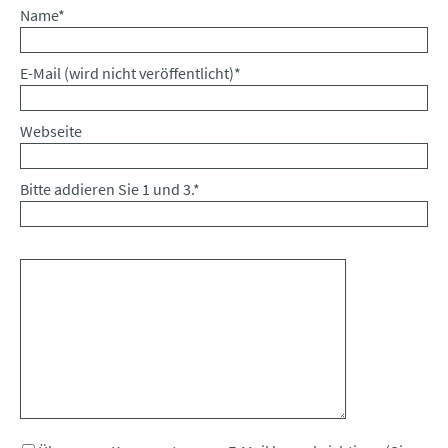
Pflichtfeld
Name
*
Pflichtfeld
E-Mail (wird nicht veröffentlicht)
*
Webseite
Bitte addieren Sie 1 und 3.
*
Kommentar