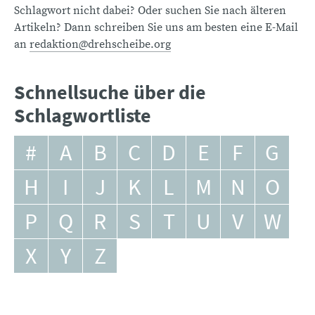
Schlagwort nicht dabei? Oder suchen Sie nach älteren
Artikeln? Dann schreiben Sie uns am besten eine E-Mail
an
redaktion@drehscheibe.org
Schnellsuche über die
Schlagwortliste
#
A
B
C
D
E
F
G
H
I
J
K
L
M
N
O
P
Q
R
S
T
U
V
W
X
Y
Z