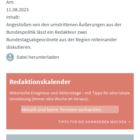
Am
11.08.2023
Inhalt
Angestoßen von den umstrittenen Äußerungen aus der
Bundespolitik lässt ein Redakteur zwei
Bundestagsabgeordnete aus der Region miteinander
diskutieren.
Datei herunterladen
Redaktionskalender
Historische Ereignisse und Aktionstage – mit Tipps für eine lokale
Umsetzung (immer eine Woche im Voraus).
Aktuell sind keine Termine vorhanden.
TIPPS FÜR DIE KOMMENDEN WOCHEN