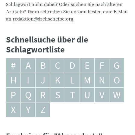
Schlagwort nicht dabei? Oder suchen Sie nach älteren
Artikeln? Dann schreiben Sie uns am besten eine E-Mail
an
redaktion@drehscheibe.org
Schnellsuche über die
Schlagwortliste
#
A
B
C
D
E
F
G
H
I
J
K
L
M
N
O
P
Q
R
S
T
U
V
W
X
Y
Z