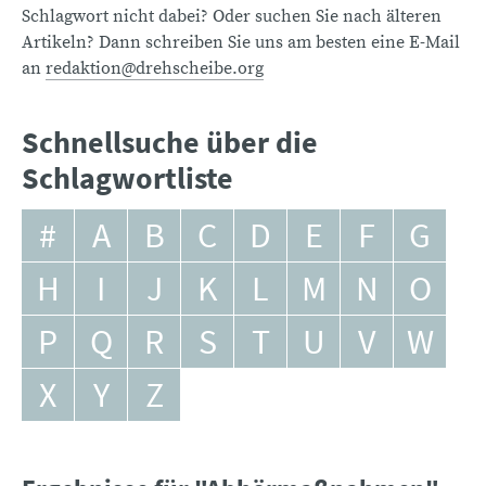
Schlagwort nicht dabei? Oder suchen Sie nach älteren
Artikeln? Dann schreiben Sie uns am besten eine E-Mail
an
redaktion@drehscheibe.org
Schnellsuche über die
Schlagwortliste
#
A
B
C
D
E
F
G
H
I
J
K
L
M
N
O
P
Q
R
S
T
U
V
W
X
Y
Z