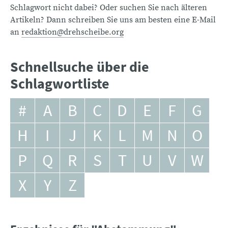
Schlagwort nicht dabei? Oder suchen Sie nach älteren
Artikeln? Dann schreiben Sie uns am besten eine E-Mail
an
redaktion@drehscheibe.org
Schnellsuche über die
Schlagwortliste
#
A
B
C
D
E
F
G
H
I
J
K
L
M
N
O
P
Q
R
S
T
U
V
W
X
Y
Z