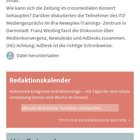
Inhalt
Wie kann sich die Zeitung im crossmedialen Konzert
behaupten? Darüber diskutierten die Teilnehmer des ITZ-
Mediengesprächs im Ifra-Newsplex-Trainings- Zentrum in
Darmstadt. Franz Westing fasst die Diskussion über
Medienkonvergenz, Newsdesks und AdDesks zusammen.
(HG) Achtung: AdDesk ist die richtige Schreibweise.
Datei herunterladen
Redaktionskalender
Historische Ereignisse und Aktionstage – mit Tipps für eine lokale
Umsetzung (immer eine Woche im Voraus).
Aktuell sind keine Termine vorhanden.
TIPPS FÜR DIE KOMMENDEN WOCHEN