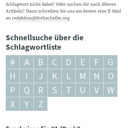
Schlagwort nicht dabei? Oder suchen Sie nach älteren
Artikeln? Dann schreiben Sie uns am besten eine E-Mail
an
redaktion@drehscheibe.org
Schnellsuche über die
Schlagwortliste
#
A
B
C
D
E
F
G
H
I
J
K
L
M
N
O
P
Q
R
S
T
U
V
W
X
Y
Z