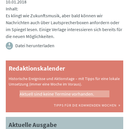
10.01.2018
Inhalt
Es klingt wie Zukunftsmusik, aber bald können wir
Nachrichten auch über Lautsprecherboxen anfordern oder
im Spiegel lesen. Einige Verlage interessieren sich bereits für
die neuen Möglichkeiten.
Datei herunterladen
Redaktionskalender
Historische Ereignisse und Aktionstage – mit Tipps für eine lokale
Umsetzung (immer eine Woche im Voraus).
Aktuell sind keine Termine vorhanden.
TIPPS FÜR DIE KOMMENDEN WOCHEN
Aktuelle Ausgabe