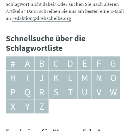
Schlagwort nicht dabei? Oder suchen Sie nach älteren
Artikeln? Dann schreiben Sie uns am besten eine E-Mail
an
redaktion@drehscheibe.org
Schnellsuche über die
Schlagwortliste
#
A
B
C
D
E
F
G
H
I
J
K
L
M
N
O
P
Q
R
S
T
U
V
W
X
Y
Z