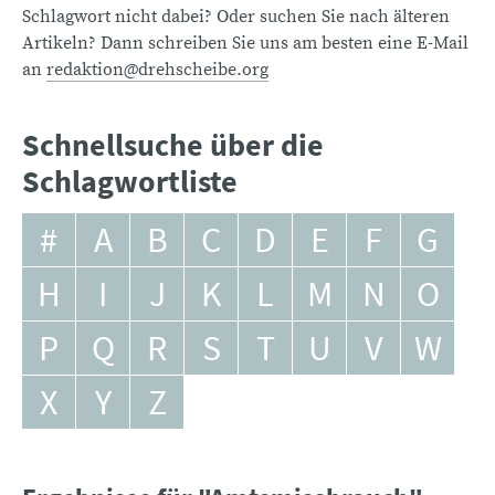
Schlagwort nicht dabei? Oder suchen Sie nach älteren
Artikeln? Dann schreiben Sie uns am besten eine E-Mail
an
redaktion@drehscheibe.org
Schnellsuche über die
Schlagwortliste
#
A
B
C
D
E
F
G
H
I
J
K
L
M
N
O
P
Q
R
S
T
U
V
W
X
Y
Z