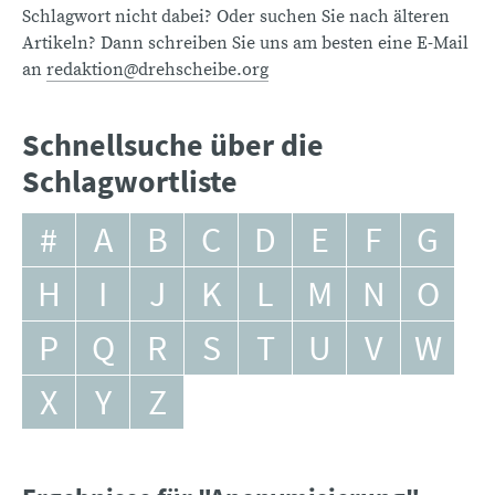
Schlagwort nicht dabei? Oder suchen Sie nach älteren
Artikeln? Dann schreiben Sie uns am besten eine E-Mail
an
redaktion@drehscheibe.org
Schnellsuche über die
Schlagwortliste
#
A
B
C
D
E
F
G
H
I
J
K
L
M
N
O
P
Q
R
S
T
U
V
W
X
Y
Z