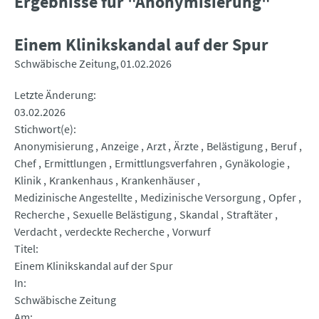
Ergebnisse für "Anonymisierung"
Einem Klinikskandal auf der Spur
Schwäbische Zeitung
01.02.2026
Letzte Änderung
03.02.2026
Stichwort(e)
Anonymisierung
Anzeige
Arzt
Ärzte
Belästigung
Beruf
Chef
Ermittlungen
Ermittlungsverfahren
Gynäkologie
Klinik
Krankenhaus
Krankenhäuser
Medizinische Angestellte
Medizinische Versorgung
Opfer
Recherche
Sexuelle Belästigung
Skandal
Straftäter
Verdacht
verdeckte Recherche
Vorwurf
Titel
Einem Klinikskandal auf der Spur
In
Schwäbische Zeitung
Am