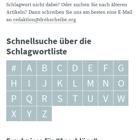
Schlagwort nicht dabei? Oder suchen Sie nach älteren
Artikeln? Dann schreiben Sie uns am besten eine E-Mail
an
redaktion@drehscheibe.org
Schnellsuche über die
Schlagwortliste
#
A
B
C
D
E
F
G
H
I
J
K
L
M
N
O
P
Q
R
S
T
U
V
W
X
Y
Z