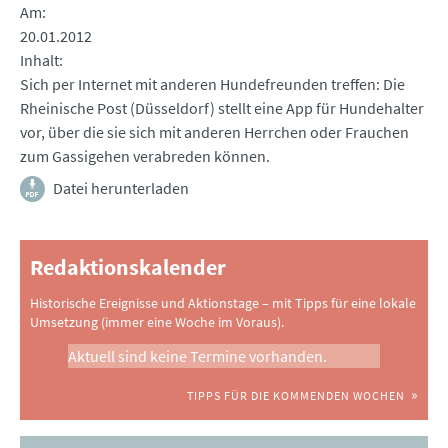
Am
20.01.2012
Inhalt
Sich per Internet mit anderen Hundefreunden treffen: Die
Rheinische Post (Düsseldorf) stellt eine App für Hundehalter
vor, über die sie sich mit anderen Herrchen oder Frauchen
zum Gassigehen verabreden können.
Datei herunterladen
Redaktionskalender
Historische Ereignisse und Aktionstage – mit Tipps für eine lokale
Umsetzung (immer eine Woche im Voraus).
Aktuell sind keine Termine vorhanden.
TIPPS FÜR DIE KOMMENDEN WOCHEN