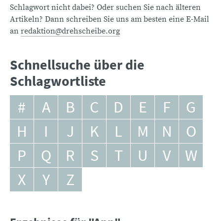
Schlagwort nicht dabei? Oder suchen Sie nach älteren
Artikeln? Dann schreiben Sie uns am besten eine E-Mail
an
redaktion@drehscheibe.org
Schnellsuche über die
Schlagwortliste
#
A
B
C
D
E
F
G
H
I
J
K
L
M
N
O
P
Q
R
S
T
U
V
W
X
Y
Z