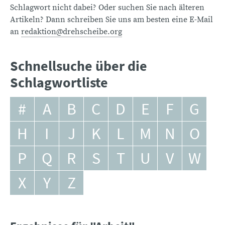
Schlagwort nicht dabei? Oder suchen Sie nach älteren
Artikeln? Dann schreiben Sie uns am besten eine E-Mail
an
redaktion@drehscheibe.org
Schnellsuche über die
Schlagwortliste
#
A
B
C
D
E
F
G
H
I
J
K
L
M
N
O
P
Q
R
S
T
U
V
W
X
Y
Z