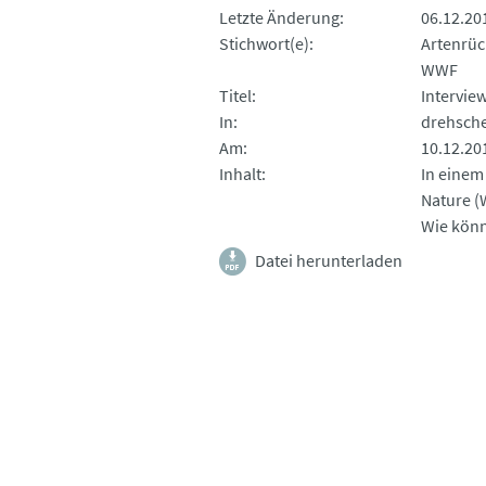
Letzte Änderung
06.12.20
Stichwort(e)
Artenrü
WWF
Titel
Intervie
In
drehsch
Am
10.12.20
Inhalt
In einem
Nature (
Wie könn
Datei herunterladen