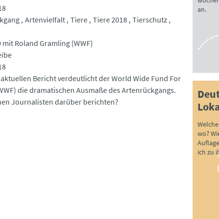
wöchen
18
an.
ckgang
Artenvielfalt
Tiere
Tiere 2018
Tierschutz
w mit Roland Gramling (WWF)
eibe
18
 aktuellen Bericht verdeutlicht der World Wide Fund For
WWF) die dramatischen Ausmaße des Artenrückgangs.
Deut
en Journalisten darüber berichten?
Loka
Welche 
wo? Wie
Auflag
ich zu 