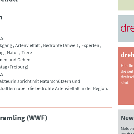
n
19
ckgang
Artenvielfalt
Bedrohte Umwelt
Experten
ng
Natur
Tiere
dreh
men und Gehen
Hier fi
tag (Freiburg)
die seit
19
drehsc
akteurin spricht mit Naturschützern und
sind.
haftlern über die bedrohte Artenvielfalt in der Region.
Gramling (WWF)
News
Melden 