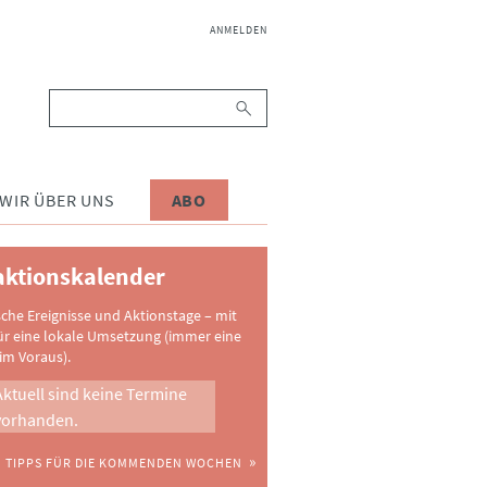
NAVIGATION
ANMELDEN
ÜBERSPRINGEN
Suchbegriffe
WIR ÜBER UNS
ABO
ktionskalender
sche Ereignisse und Aktionstage – mit
ür eine lokale Umsetzung (immer eine
im Voraus).
Aktuell sind keine Termine
vorhanden.
TIPPS FÜR DIE KOMMENDEN WOCHEN