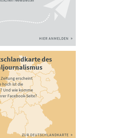
tlichen Newsletter
HIER ANMELDEN
schlandkarte des
ljournalismus
Zeitung erscheint
 hoch ist die
e? Und wie komme
ihrer Facebook-Seite?
ZUR DEUTSCHLANDKARTE