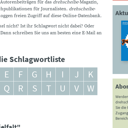
 Autorenbeiträgen für das
drehscheibe
-Magazin,
publikationen für Journalisten.
drehscheibe
-
Aktu
ggen freien Zugriff auf diese Online-Datenbank.
el nicht? Ist ihr Schlagwort nicht dabei? Oder
 Dann schreiben Sie uns am besten eine E-Mail an
ie Schlagwortliste
E
F
G
H
I
J
K
Abo
Q
R
S
T
U
V
W
Werden
drehsc
Sie die
Zugang 
Bereich
elfalt"