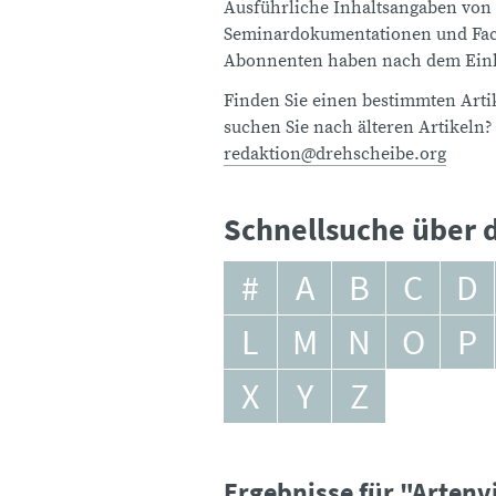
Ausführliche Inhaltsangaben von
Seminardokumentationen und Fach
Abonnenten haben nach dem Einlo
Finden Sie einen bestimmten Artik
suchen Sie nach älteren Artikeln?
redaktion@drehscheibe.org
Schnellsuche über d
#
A
B
C
D
L
M
N
O
P
X
Y
Z
Ergebnisse für "Artenvi