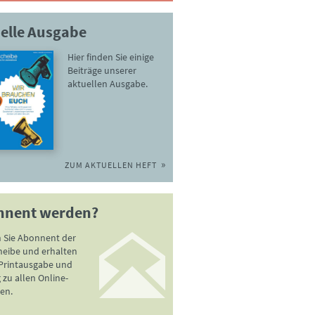
elle Ausgabe
Hier finden Sie einige
Beiträge unserer
aktuellen Ausgabe.
ZUM AKTUELLEN HEFT
nnent werden?
 Sie Abonnent der
heibe und erhalten
 Printausgabe und
zu allen Online-
en.