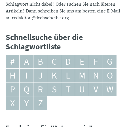
Schlagwort nicht dabei? Oder suchen Sie nach älteren
Artikeln? Dann schreiben Sie uns am besten eine E-Mail
an
redaktion@drehscheibe.org
Schnellsuche über die
Schlagwortliste
#
A
B
C
D
E
F
G
H
I
J
K
L
M
N
O
P
Q
R
S
T
U
V
W
X
Y
Z