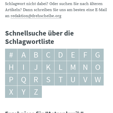
Schlagwort nicht dabei? Oder suchen Sie nach älteren
Artikeln? Dann schreiben Sie uns am besten eine E-Mail
an
redaktion@drehscheibe.org
Schnellsuche über die
Schlagwortliste
#
A
B
C
D
E
F
G
H
I
J
K
L
M
N
O
P
Q
R
S
T
U
V
W
X
Y
Z