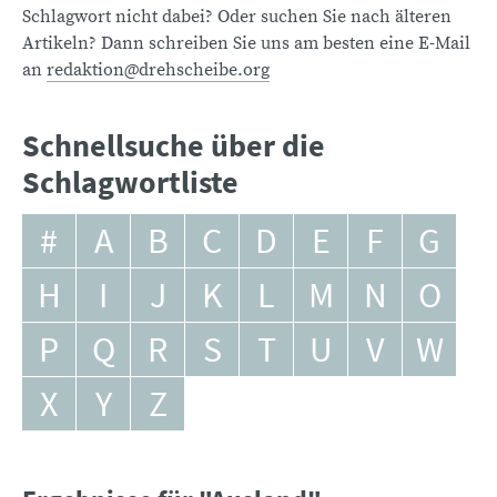
Schlagwort nicht dabei? Oder suchen Sie nach älteren
Artikeln? Dann schreiben Sie uns am besten eine E-Mail
an
redaktion@drehscheibe.org
Schnellsuche über die
Schlagwortliste
#
A
B
C
D
E
F
G
H
I
J
K
L
M
N
O
P
Q
R
S
T
U
V
W
X
Y
Z