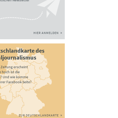
tlichen Newsletter
HIER ANMELDEN
schlandkarte des
ljournalismus
Zeitung erscheint
 hoch ist die
e? Und wie komme
ihrer Facebook-Seite?
ZUR DEUTSCHLANDKARTE