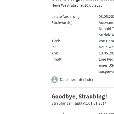
Neue Westfälische
10.05.2026
Letzte Änderung
08.05.20
Stichwort(e)
Auswand
Donald 
Soziale 
Titel
Von Geor
In
Neue Wes
Am
10.05.20
Inhalt
Eine Red
einer US
ausgewan
Datei herunterladen
Goodbye, Straubing!
Straubinger Tagblatt
01.01.2014