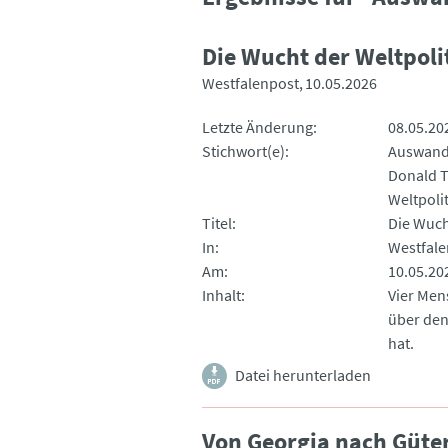
Die Wucht der Weltpoli
Westfalenpost
10.05.2026
Letzte Änderung
08.05.20
Stichwort(e)
Auswand
Donald 
Weltpolit
Titel
Die Wuch
In
Westfale
Am
10.05.20
Inhalt
Vier Men
über den
hat.
Datei herunterladen
Von Georgia nach Güte