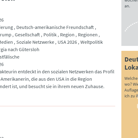
wöchen
an.
26
erung
Deutsch-amerikanische Freundschaft
Trump
Gesellschaft
Politik
Region
Regionen
Medien
Soziale Netzwerke
USA 2026
Weltpolitik
gia nach Gütersloh
tfälische
Deut
26
Loka
akteurin entdeckt in den sozialen Netzwerken das Profil
Welche 
-Amerikanerin, die aus den USA in die Region
wo? Wie
dert ist, und besucht sie in ihrem neuen Zuhause.
Auflag
ich zu 