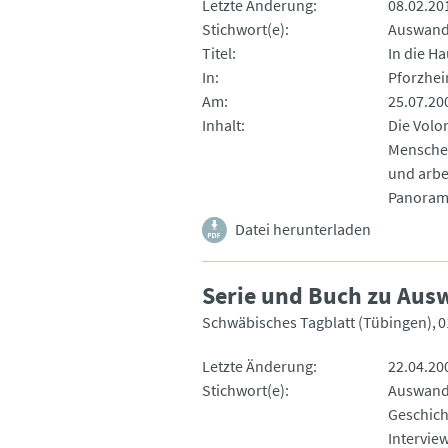
Letzte Änderung
08.02.20
Stichwort(e)
Auswand
Titel
In die H
In
Pforzhei
Am
25.07.20
Inhalt
Die Volo
Menschen
und arbei
Panorama
Datei herunterladen
Serie und Buch zu Aus
Schwäbisches Tagblatt (Tübingen)
0
Letzte Änderung
22.04.20
Stichwort(e)
Auswand
Geschich
Intervie