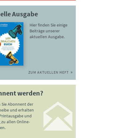
elle Ausgabe
Hier finden Sie einige
Beiträge unserer
aktuellen Ausgabe.
ZUM AKTUELLEN HEFT
nnent werden?
 Sie Abonnent der
heibe und erhalten
 Printausgabe und
zu allen Online-
en.