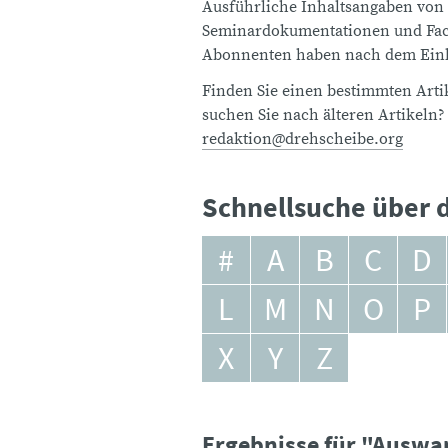
Ausführliche Inhaltsangaben von
Seminardokumentationen und Fach
Abonnenten haben nach dem Einlo
Finden Sie einen bestimmten Artik
suchen Sie nach älteren Artikeln?
redaktion@drehscheibe.org
Schnellsuche über d
#
A
B
C
D
L
M
N
O
P
X
Y
Z
Ergebnisse für "Ausw