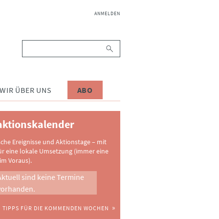
NAVIGATION
ANMELDEN
ÜBERSPRINGEN
Suchbegriffe
WIR ÜBER UNS
ABO
ktionskalender
sche Ereignisse und Aktionstage – mit
ür eine lokale Umsetzung (immer eine
im Voraus).
Aktuell sind keine Termine
vorhanden.
TIPPS FÜR DIE KOMMENDEN WOCHEN