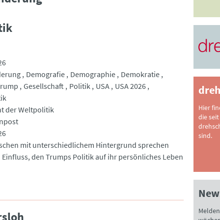
tik
26
erung
Demografie
Demographie
Demokratie
Trump
Gesellschaft
Politik
USA
USA 2026
dreh
ik
Hier fi
t der Weltpolitik
die seit
npost
drehsc
26
sind.
schen mit unterschiedlichem Hintergrund sprechen
 Einfluss, den Trumps Politik auf ihr persönliches Leben
News
Melden 
rsloh