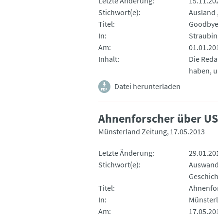
Letzte Änderung
15.11.20
Stichwort(e)
Ausland
Titel
Goodbye,
In
Straubin
Am
01.01.20
Inhalt
Die Reda
haben, u
Datei herunterladen
Ahnenforscher über US
Münsterland Zeitung
17.05.2013
Letzte Änderung
29.01.20
Stichwort(e)
Auswand
Geschich
Titel
Ahnenfor
In
Münsterl
Am
17.05.20