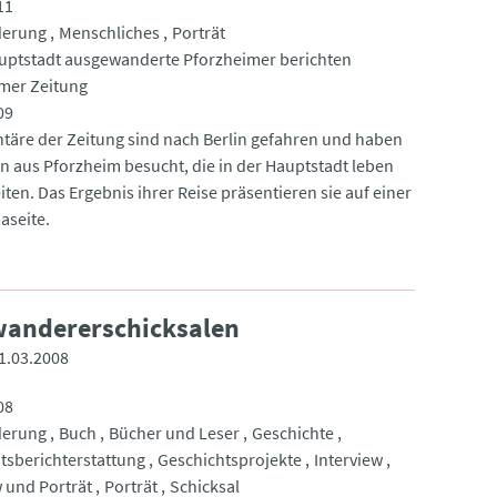
11
erung
Menschliches
Porträt
auptstadt ausgewanderte Pforzheimer berichten
mer Zeitung
09
ntäre der Zeitung sind nach Berlin gefahren und haben
 aus Pforzheim besucht, die in der Hauptstadt leben
ten. Das Ergebnis ihrer Reise präsentieren sie auf einer
seite.
wandererschicksalen
1.03.2008
08
erung
Buch
Bücher und Leser
Geschichte
tsberichterstattung
Geschichtsprojekte
Interview
w und Porträt
Porträt
Schicksal