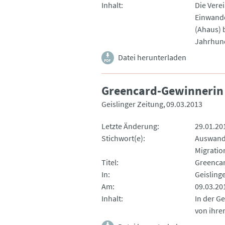
Inhalt
Die Vere
Einwande
(Ahaus) 
Jahrhund
Datei herunterladen
Greencard-Gewinnerin 
Geislinger Zeitung
09.03.2013
Letzte Änderung
29.01.20
Stichwort(e)
Auswand
Migratio
Titel
Greencar
In
Geisling
Am
09.03.20
Inhalt
In der G
von ihre