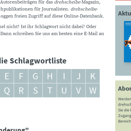
 Autorenbeiträgen für das
drehscheibe
-Magazin,
publikationen für Journalisten.
drehscheibe
-
Aktu
ggen freien Zugriff auf diese Online-Datenbank.
el nicht? Ist ihr Schlagwort nicht dabei? Oder
 Dann schreiben Sie uns am besten eine E-Mail an
ie Schlagwortliste
E
F
G
H
I
J
K
Abo
Q
R
S
T
U
V
W
Werden
drehsc
Sie die
Zugang 
Bereich
anderung"