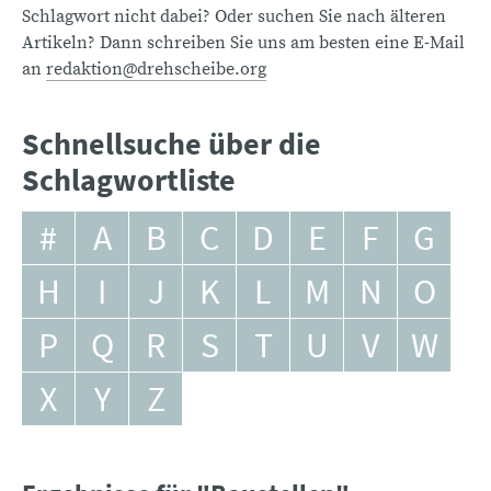
Schlagwort nicht dabei? Oder suchen Sie nach älteren
Artikeln? Dann schreiben Sie uns am besten eine E-Mail
an
redaktion@drehscheibe.org
Schnellsuche über die
Schlagwortliste
#
A
B
C
D
E
F
G
H
I
J
K
L
M
N
O
P
Q
R
S
T
U
V
W
X
Y
Z