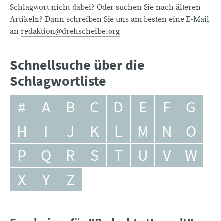
Schlagwort nicht dabei? Oder suchen Sie nach älteren
Artikeln? Dann schreiben Sie uns am besten eine E-Mail
an
redaktion@drehscheibe.org
Schnellsuche über die
Schlagwortliste
#
A
B
C
D
E
F
G
H
I
J
K
L
M
N
O
P
Q
R
S
T
U
V
W
X
Y
Z