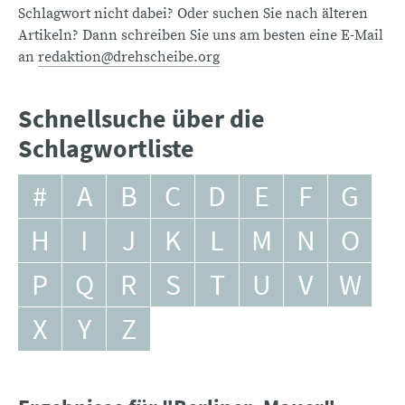
Schlagwort nicht dabei? Oder suchen Sie nach älteren
Artikeln? Dann schreiben Sie uns am besten eine E-Mail
an
redaktion@drehscheibe.org
Schnellsuche über die
Schlagwortliste
#
A
B
C
D
E
F
G
H
I
J
K
L
M
N
O
P
Q
R
S
T
U
V
W
X
Y
Z