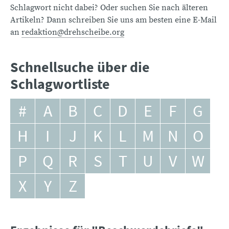
Schlagwort nicht dabei? Oder suchen Sie nach älteren
Artikeln? Dann schreiben Sie uns am besten eine E-Mail
an
redaktion@drehscheibe.org
Schnellsuche über die
Schlagwortliste
#
A
B
C
D
E
F
G
H
I
J
K
L
M
N
O
P
Q
R
S
T
U
V
W
X
Y
Z