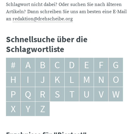
Schlagwort nicht dabei? Oder suchen Sie nach älteren
Artikeln? Dann schreiben Sie uns am besten eine E-Mail
an
redaktion@drehscheibe.org
Schnellsuche über die
Schlagwortliste
#
A
B
C
D
E
F
G
H
I
J
K
L
M
N
O
P
Q
R
S
T
U
V
W
X
Y
Z