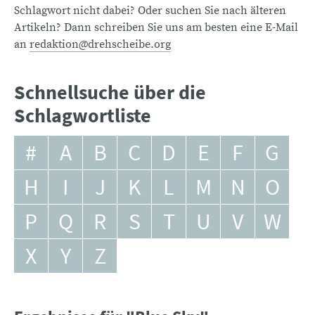
Schlagwort nicht dabei? Oder suchen Sie nach älteren
Artikeln? Dann schreiben Sie uns am besten eine E-Mail
an
redaktion@drehscheibe.org
Schnellsuche über die
Schlagwortliste
#
A
B
C
D
E
F
G
H
I
J
K
L
M
N
O
P
Q
R
S
T
U
V
W
X
Y
Z