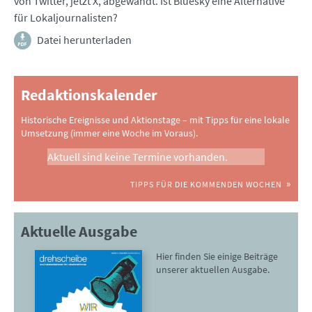
von Twitter, jetzt X, abgewandt. Ist Bluesky eine Alternative
für Lokaljournalisten?
Datei herunterladen
Redaktionskalender
Historische Ereignisse und Aktionstage – mit Tipps für eine lokale
Umsetzung (immer eine Woche im Voraus).
Aktuell sind keine Termine vorhanden.
TIPPS FÜR DIE KOMMENDEN WOCHEN
Aktuelle Ausgabe
Hier finden Sie einige Beiträge
unserer aktuellen Ausgabe.