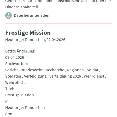
Gefechtsszenario und nimmt anschließend am Lauf über die
Hindernisbahn teil.
Datei herunterladen
Frostige Mission
Neuburger Rundschau
02.04.2026
Letzte Änderung
09.04.2026
Stichwort(e)
Bericht
Bundeswehr
Recherche
Regionen
Soldat
Soldaten
Verteidigung
Verteidigung 2026
Wehrdienst
Wehrpflicht
Titel
Frostige Mission
In
Neuburger Rundschau
Am