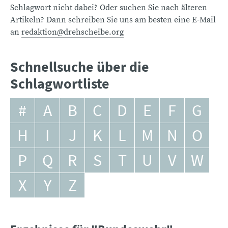
Schlagwort nicht dabei? Oder suchen Sie nach älteren
Artikeln? Dann schreiben Sie uns am besten eine E-Mail
an
redaktion@drehscheibe.org
Schnellsuche über die
Schlagwortliste
#
A
B
C
D
E
F
G
H
I
J
K
L
M
N
O
P
Q
R
S
T
U
V
W
X
Y
Z