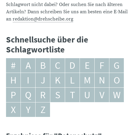
Schlagwort nicht dabei? Oder suchen Sie nach älteren
Artikeln? Dann schreiben Sie uns am besten eine E-Mail
an
redaktion@drehscheibe.org
Schnellsuche über die
Schlagwortliste
#
A
B
C
D
E
F
G
H
I
J
K
L
M
N
O
P
Q
R
S
T
U
V
W
X
Y
Z