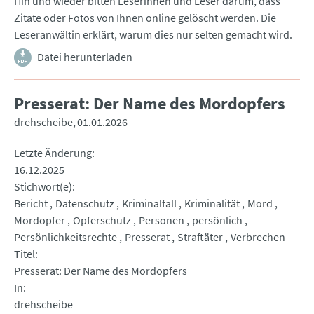
Hin und wieder bitten Leserinnen und Leser darum, dass
Zitate oder Fotos von Ihnen online gelöscht werden. Die
Leseranwältin erklärt, warum dies nur selten gemacht wird.
Datei herunterladen
Presserat: Der Name des Mordopfers
drehscheibe
01.01.2026
Letzte Änderung
16.12.2025
Stichwort(e)
Bericht
Datenschutz
Kriminalfall
Kriminalität
Mord
Mordopfer
Opferschutz
Personen
persönlich
Persönlichkeitsrechte
Presserat
Straftäter
Verbrechen
Titel
Presserat: Der Name des Mordopfers
In
drehscheibe