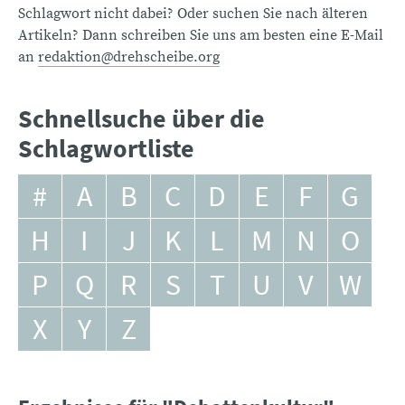
Schlagwort nicht dabei? Oder suchen Sie nach älteren
Artikeln? Dann schreiben Sie uns am besten eine E-Mail
an
redaktion@drehscheibe.org
Schnellsuche über die
Schlagwortliste
#
A
B
C
D
E
F
G
H
I
J
K
L
M
N
O
P
Q
R
S
T
U
V
W
X
Y
Z