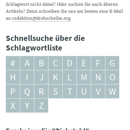
Schlagwort nicht dabei? Oder suchen Sie nach älteren
Artikeln? Dann schreiben Sie uns am besten eine E-Mail
an
redaktion@drehscheibe.org
Schnellsuche über die
Schlagwortliste
#
A
B
C
D
E
F
G
H
I
J
K
L
M
N
O
P
Q
R
S
T
U
V
W
X
Y
Z