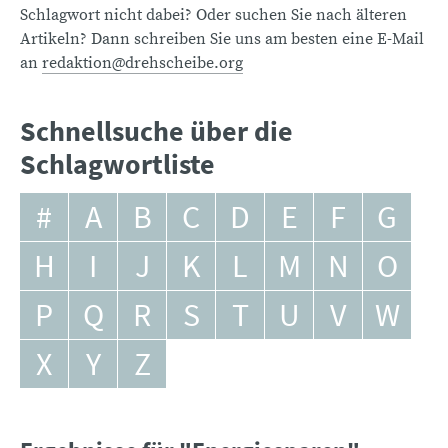
Schlagwort nicht dabei? Oder suchen Sie nach älteren
Artikeln? Dann schreiben Sie uns am besten eine E-Mail
an
redaktion@drehscheibe.org
Schnellsuche über die
Schlagwortliste
#
A
B
C
D
E
F
G
H
I
J
K
L
M
N
O
P
Q
R
S
T
U
V
W
X
Y
Z