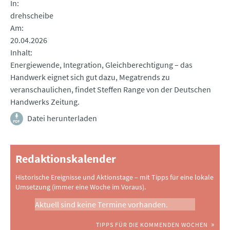
In
drehscheibe
Am
20.04.2026
Inhalt
Energiewende, Integration, Gleichberechtigung – das
Handwerk eignet sich gut dazu, Megatrends zu
veranschaulichen, findet Steffen Range von der Deutschen
Handwerks Zeitung.
Datei herunterladen
Redaktionskalender
Historische Ereignisse und Aktionstage – mit Tipps für eine lokale
Umsetzung (immer eine Woche im Voraus).
Aktuell sind keine Termine vorhanden.
TIPPS FÜR DIE KOMMENDEN WOCHEN