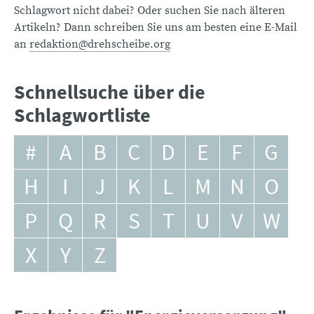
Schlagwort nicht dabei? Oder suchen Sie nach älteren
Artikeln? Dann schreiben Sie uns am besten eine E-Mail
an
redaktion@drehscheibe.org
Schnellsuche über die
Schlagwortliste
#
A
B
C
D
E
F
G
H
I
J
K
L
M
N
O
P
Q
R
S
T
U
V
W
X
Y
Z