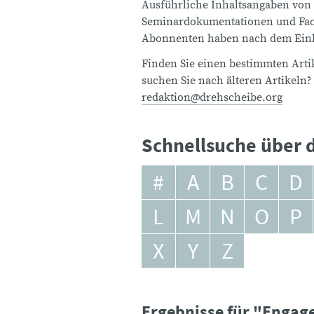
Ausführliche Inhaltsangaben von
Seminardokumentationen und Fach
Abonnenten haben nach dem Einlo
Finden Sie einen bestimmten Artik
suchen Sie nach älteren Artikeln?
redaktion@drehscheibe.org
Schnellsuche über d
#
A
B
C
D
L
M
N
O
P
X
Y
Z
Ergebnisse für "Enga