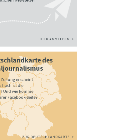
tlichen Newsletter
HIER ANMELDEN
schlandkarte des
ljournalismus
Zeitung erscheint
 hoch ist die
e? Und wie komme
ihrer Facebook-Seite?
ZUR DEUTSCHLANDKARTE