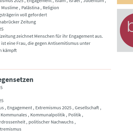
tismus 2025
Engagement
Islam
Israel
Judentum
Muslime
Palästina
Religion
strägerin voll gefordert
nabrücker Zeitung
25
lzeitung zeichnet Menschen für ihr Engagement aus.
 ist eine Frau, die gegen Antisemitismus unter
n kämpft
egensetzen
25
25
us
Engagement
Extremismus 2025
Gesellschaft
Kommunales
Kommunalpolitik
Politik
erdrossenheit
politischer Nachwuchs
xtremismus