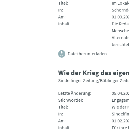
Titel
Im Lokal
In
Schorndo
Am
01.09.20
Inhalt
Die Reda
Menschen
Alternat
berichte
Datei herunterladen
Wie der Krieg das eigen
Sindelfinger Zeitung/Böblinger Zeit
Letzte Änderung
05.04.20
Stichwort(e)
Engagem
Titel
Wie der K
In
Sindelfi
Am
01.02.20
Inhalt
Für ihre