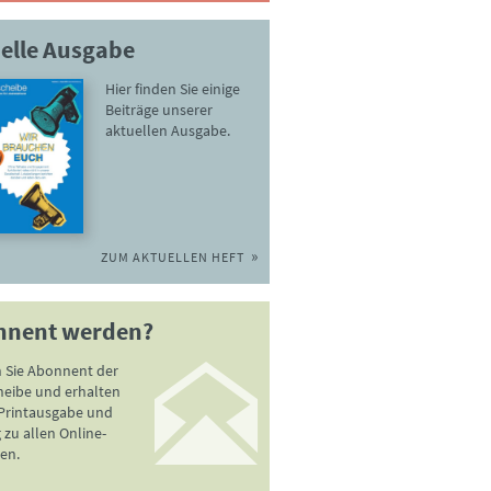
elle Ausgabe
Hier finden Sie einige
Beiträge unserer
aktuellen Ausgabe.
ZUM AKTUELLEN HEFT
nnent werden?
 Sie Abonnent der
heibe und erhalten
 Printausgabe und
zu allen Online-
en.