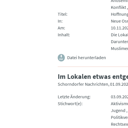
Antisemi
Konflikt
Titel
Hoffnung
In
Neue Os
Am
10.11.20
Inhalt
Die Loka
Darunter
Muslime
Datei herunterladen
Im Lokalen etwas entg
Schorndorfer Nachrichten
01.09.20
Letzte Änderung
03.09.20
Stichwort(e)
Aktivism
Jugend
Politikv
Rechtse