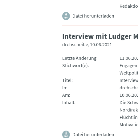
Redaktio
Datei herunterladen
Interview mit Ludger M
drehscheibe
10.06.2021
Letzte Änderung
11.06.20
Stichwort(e)
Engagem
Weltpoli
Titel
Intervie
In
drehsch
Am
10.06.20
Inhalt
Die Schw
Nordirak
Flüchtli
Motivatio
Datei herunterladen