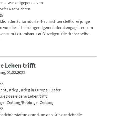
en etwas entgegensetzen
rfer Nachrichten
25
ktion der Schorndorfer Nachrichten stellt drei junge
 vor, die sich im Jugendgemeinderat engagieren, um
iven zum Extremismus aufzuzeigen. Die drehscheibe
t
e Leben trifft
ung
01.02.2022
22
ent
Krieg
Krieg in Europa
Opfer
rieg das eigene Leben trifft
nger Zeitung/Böblinger Zeitung
22
 Berichterstattung rund um den Krieg spricht die