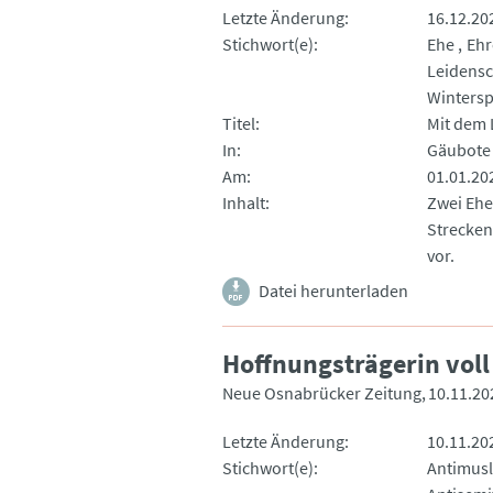
Letzte Änderung
16.12.20
Stichwort(e)
Ehe
Eh
Leidensc
Wintersp
Titel
Mit dem 
In
Gäubote
Am
01.01.20
Inhalt
Zwei Ehe
Strecken
vor.
Datei herunterladen
Hoffnungsträgerin voll
Neue Osnabrücker Zeitung
10.11.20
Letzte Änderung
10.11.20
Stichwort(e)
Antimusl