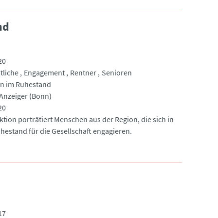
nd
20
tliche
Engagement
Rentner
Senioren
tun im Ruhestand
Anzeiger (Bonn)
20
ktion porträtiert Menschen aus der Region, die sich in
hestand für die Gesellschaft engagieren.
17