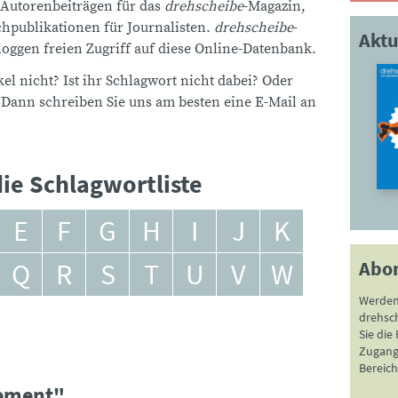
 Autorenbeiträgen für das
drehscheibe
-Magazin,
publikationen für Journalisten.
drehscheibe
-
Aktu
ggen freien Zugriff auf diese Online-Datenbank.
el nicht? Ist ihr Schlagwort nicht dabei? Oder
 Dann schreiben Sie uns am besten eine E-Mail an
ie Schlagwortliste
E
F
G
H
I
J
K
Abo
Q
R
S
T
U
V
W
Werden
drehsc
Sie die
Zugang 
Bereich
gement"