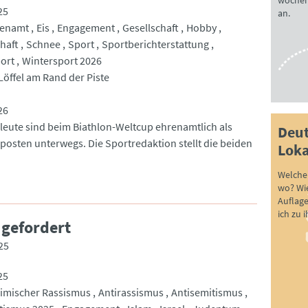
wöchen
25
an.
renamt
Eis
Engagement
Gesellschaft
Hobby
haft
Schnee
Sport
Sportberichterstattung
ort
Wintersport 2026
Löffel am Rand der Piste
26
leute sind beim Biathlon-Weltcup ehrenamtlich als
Deut
posten unterwegs. Die Sportredaktion stellt die beiden
Loka
Welche 
wo? Wie
Auflag
ich zu 
 gefordert
25
25
imischer Rassismus
Antirassismus
Antisemitismus