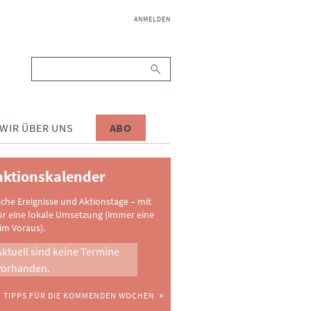
NAVIGATION
ANMELDEN
ÜBERSPRINGEN
Suchbegriffe
WIR ÜBER UNS
ABO
ktionskalender
sche Ereignisse und Aktionstage – mit
ür eine lokale Umsetzung (immer eine
im Voraus).
Aktuell sind keine Termine
vorhanden.
TIPPS FÜR DIE KOMMENDEN WOCHEN