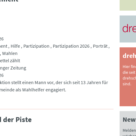
26
ent
Hilfe
Partizipation
Partizipation 2026
Porträt
Wahlen
dreh
ettel zählt
Hier fi
nger Zeitung
die seit
26
drehsc
tion stellt einen Mann vor, der sich seit 13 Jahren für
sind.
meinde als Wahlhelfer engagiert.
 der Piste
News
Melden 