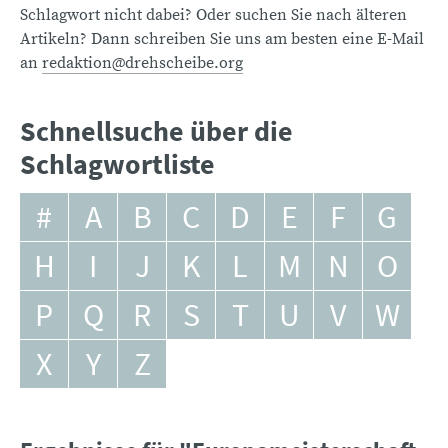
Schlagwort nicht dabei? Oder suchen Sie nach älteren
Artikeln? Dann schreiben Sie uns am besten eine E-Mail
an
redaktion@drehscheibe.org
Schnellsuche über die
Schlagwortliste
#
A
B
C
D
E
F
G
H
I
J
K
L
M
N
O
P
Q
R
S
T
U
V
W
X
Y
Z