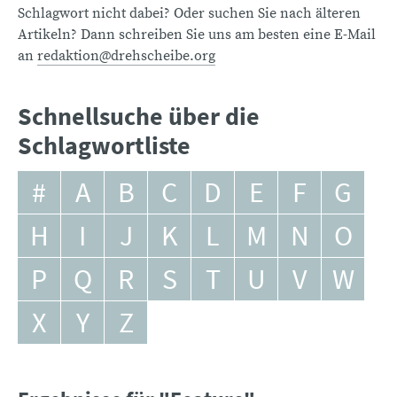
Schlagwort nicht dabei? Oder suchen Sie nach älteren
Artikeln? Dann schreiben Sie uns am besten eine E-Mail
an
redaktion@drehscheibe.org
Schnellsuche über die
Schlagwortliste
#
A
B
C
D
E
F
G
H
I
J
K
L
M
N
O
P
Q
R
S
T
U
V
W
X
Y
Z