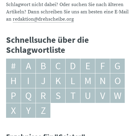
Schlagwort nicht dabei? Oder suchen Sie nach älteren
Artikeln? Dann schreiben Sie uns am besten eine E-Mail
an
redaktion@drehscheibe.org
Schnellsuche über die
Schlagwortliste
#
A
B
C
D
E
F
G
H
I
J
K
L
M
N
O
P
Q
R
S
T
U
V
W
X
Y
Z