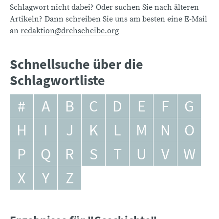
Schlagwort nicht dabei? Oder suchen Sie nach älteren
Artikeln? Dann schreiben Sie uns am besten eine E-Mail
an
redaktion@drehscheibe.org
Schnellsuche über die
Schlagwortliste
#
A
B
C
D
E
F
G
H
I
J
K
L
M
N
O
P
Q
R
S
T
U
V
W
X
Y
Z