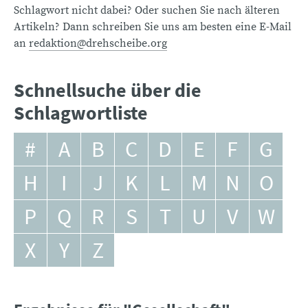
Schlagwort nicht dabei? Oder suchen Sie nach älteren
Artikeln? Dann schreiben Sie uns am besten eine E-Mail
an
redaktion@drehscheibe.org
Schnellsuche über die
Schlagwortliste
#
A
B
C
D
E
F
G
H
I
J
K
L
M
N
O
P
Q
R
S
T
U
V
W
X
Y
Z