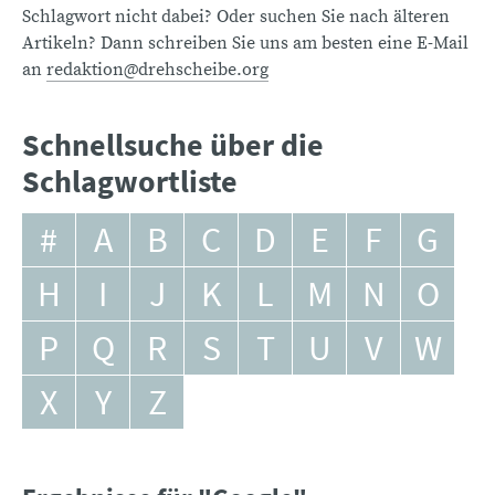
Schlagwort nicht dabei? Oder suchen Sie nach älteren
Artikeln? Dann schreiben Sie uns am besten eine E-Mail
an
redaktion@drehscheibe.org
Schnellsuche über die
Schlagwortliste
#
A
B
C
D
E
F
G
H
I
J
K
L
M
N
O
P
Q
R
S
T
U
V
W
X
Y
Z