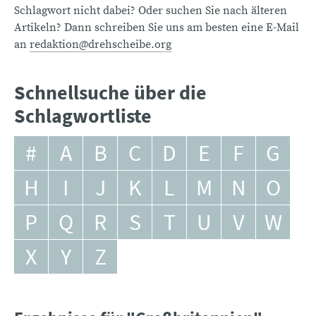
Schlagwort nicht dabei? Oder suchen Sie nach älteren
Artikeln? Dann schreiben Sie uns am besten eine E-Mail
an
redaktion@drehscheibe.org
Schnellsuche über die
Schlagwortliste
#
A
B
C
D
E
F
G
H
I
J
K
L
M
N
O
P
Q
R
S
T
U
V
W
X
Y
Z