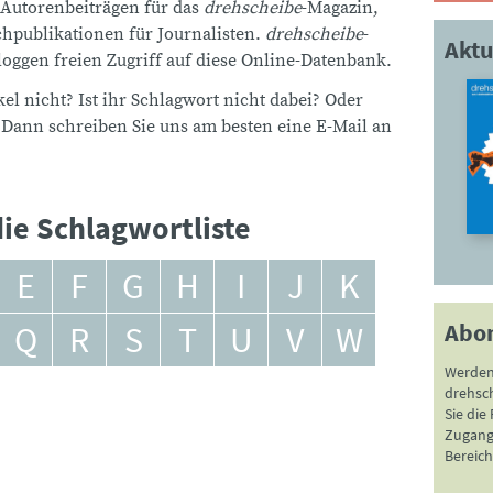
 Autorenbeiträgen für das
drehscheibe
-Magazin,
publikationen für Journalisten.
drehscheibe
-
Aktu
ggen freien Zugriff auf diese Online-Datenbank.
el nicht? Ist ihr Schlagwort nicht dabei? Oder
 Dann schreiben Sie uns am besten eine E-Mail an
ie Schlagwortliste
E
F
G
H
I
J
K
Abo
Q
R
S
T
U
V
W
Werden
drehsc
Sie die
Zugang 
Bereich