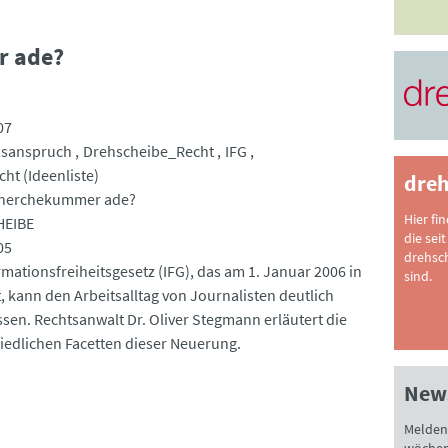
r ade?
07
tsanspruch
Drehscheibe_Recht
IFG
ht (Ideenliste)
dreh
echerchekummer ade?
Hier fi
EIBE
die seit
05
drehsc
rmationsfreiheitsgesetz (IFG), das am 1. Januar 2006 in
sind.
tt, kann den Arbeitsalltag von Journalisten deutlich
ssen. Rechtsanwalt Dr. Oliver Stegmann erläutert die
iedlichen Facetten dieser Neuerung.
News
Melden 