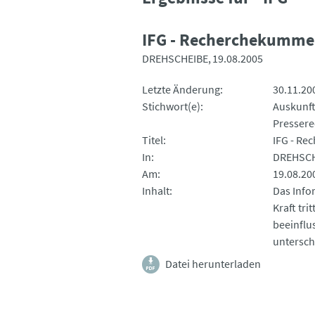
IFG - Recherchekumme
DREHSCHEIBE
19.08.2005
Letzte Änderung
30.11.20
Stichwort(e)
Auskunf
Presserec
Titel
IFG - R
In
DREHSCH
Am
19.08.20
Inhalt
Das Info
Kraft tri
beeinflu
untersch
Datei herunterladen