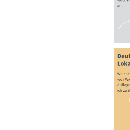
wöchen
an.
Deut
Loka
Welche 
wo? Wie
Auflag
ich zu 