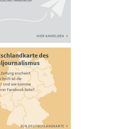
tlichen Newsletter
HIER ANMELDEN
schlandkarte des
ljournalismus
Zeitung erscheint
 hoch ist die
e? Und wie komme
ihrer Facebook-Seite?
ZUR DEUTSCHLANDKARTE