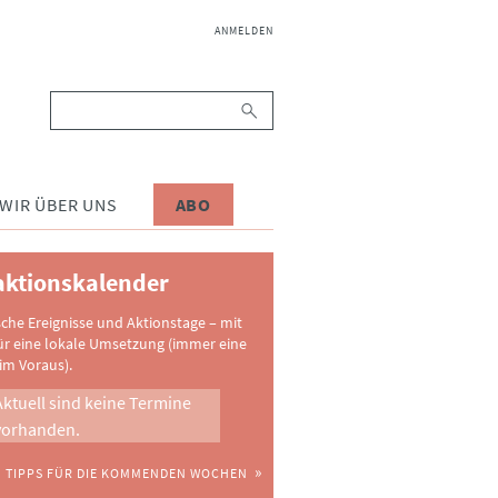
NAVIGATION
ANMELDEN
ÜBERSPRINGEN
Suchbegriffe
WIR ÜBER UNS
ABO
ktionskalender
sche Ereignisse und Aktionstage – mit
ür eine lokale Umsetzung (immer eine
im Voraus).
Aktuell sind keine Termine
vorhanden.
TIPPS FÜR DIE KOMMENDEN WOCHEN