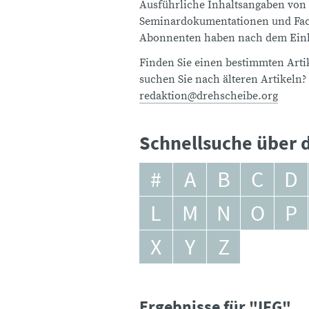
Ausführliche Inhaltsangaben von
Seminardokumentationen und Fach
Abonnenten haben nach dem Einlo
Finden Sie einen bestimmten Artik
suchen Sie nach älteren Artikeln?
redaktion@drehscheibe.org
Schnellsuche über d
#
A
B
C
D
L
M
N
O
P
X
Y
Z
Ergebnisse für "IFG"