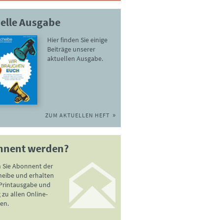
elle Ausgabe
Hier finden Sie einige
Beiträge unserer
aktuellen Ausgabe.
ZUM AKTUELLEN HEFT
nnent werden?
 Sie Abonnent der
heibe und erhalten
 Printausgabe und
zu allen Online-
en.