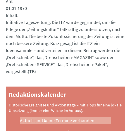
Am
01.01.1970
Inhalt
Initiative Tageszeitung: Die ITZ wurde gegründet, um die
Pflege der ,Zeitungskultur" tatkräftig zu unterstützen, nach
dem Motto: Die beste Zukunftssicherung der Zeitung ist eine
noch bessere Zeitung. Kurz gesagt ist die ITZ ein
Ideensammler- und verteiler. In diesem Beitrag werden die
,Drehscheibe", das ,Drehscheiben-MAGAZIN" sowie der
,Drehscheiben- SERVICE", das ,Drehscheiben-Paket",
vorgestellt.(TB)
Redaktionskalender
Historische Ereignisse und Aktionstage – mit Tipps für eine lokale
Umsetzung (immer eine Woche im Voraus).
Aktuell sind keine Termine vorhanden.