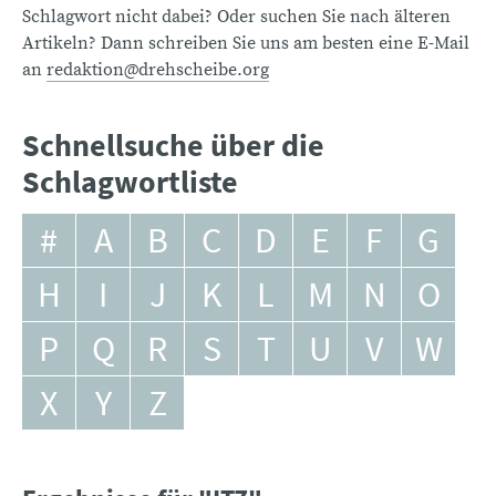
Schlagwort nicht dabei? Oder suchen Sie nach älteren
Artikeln? Dann schreiben Sie uns am besten eine E-Mail
an
redaktion@drehscheibe.org
Schnellsuche über die
Schlagwortliste
#
A
B
C
D
E
F
G
H
I
J
K
L
M
N
O
P
Q
R
S
T
U
V
W
X
Y
Z