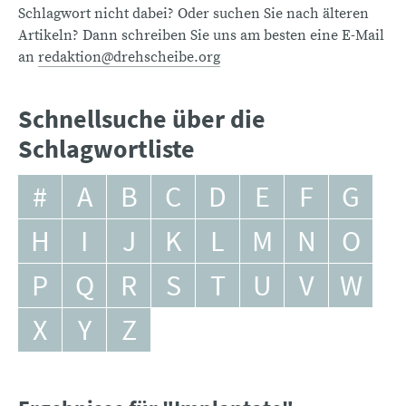
Schlagwort nicht dabei? Oder suchen Sie nach älteren
Artikeln? Dann schreiben Sie uns am besten eine E-Mail
an
redaktion@drehscheibe.org
Schnellsuche über die
Schlagwortliste
#
A
B
C
D
E
F
G
H
I
J
K
L
M
N
O
P
Q
R
S
T
U
V
W
X
Y
Z