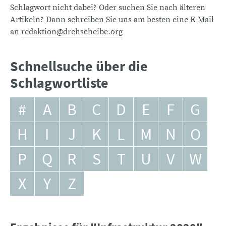
Schlagwort nicht dabei? Oder suchen Sie nach älteren
Artikeln? Dann schreiben Sie uns am besten eine E-Mail
an
redaktion@drehscheibe.org
Schnellsuche über die
Schlagwortliste
#
A
B
C
D
E
F
G
H
I
J
K
L
M
N
O
P
Q
R
S
T
U
V
W
X
Y
Z