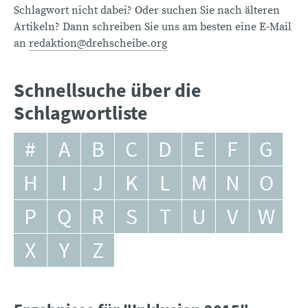
Schlagwort nicht dabei? Oder suchen Sie nach älteren
Artikeln? Dann schreiben Sie uns am besten eine E-Mail
an
redaktion@drehscheibe.org
Schnellsuche über die
Schlagwortliste
#
A
B
C
D
E
F
G
H
I
J
K
L
M
N
O
P
Q
R
S
T
U
V
W
X
Y
Z