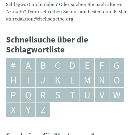
Schlagwort nicht dabei? Oder suchen Sie nach älteren
Artikeln? Dann schreiben Sie uns am besten eine E-Mail
an
redaktion@drehscheibe.org
Schnellsuche über die
Schlagwortliste
#
A
B
C
D
E
F
G
H
I
J
K
L
M
N
O
P
Q
R
S
T
U
V
W
X
Y
Z