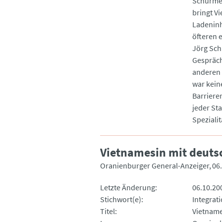
Schürmey
bringt V
Ladeninh
öfteren 
Jörg Sch
Gespräch
anderen 
war kein
Barrieren
jeder Sta
Spezialit
Vietnamesin mit deu
Oranienburger General-Anzeiger
06
Letzte Änderung
06.10.20
Stichwort(e)
Integrati
Titel
Vietnam