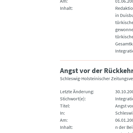
Am
01.06.20
Inhalt
Redaktio
in Duisbu
türkisch
gewonnen
türkisch
Gesamtkonzept 
Integrat
Angst vor der Rückkehr
Schleswig-Holsteinischer Zeitungsve
Letzte Änderung
30.10.20
Stichwort(e)
Integrati
Titel
Angst vo
In
Schleswi
Am
06.01.20
Inhalt
n der Be