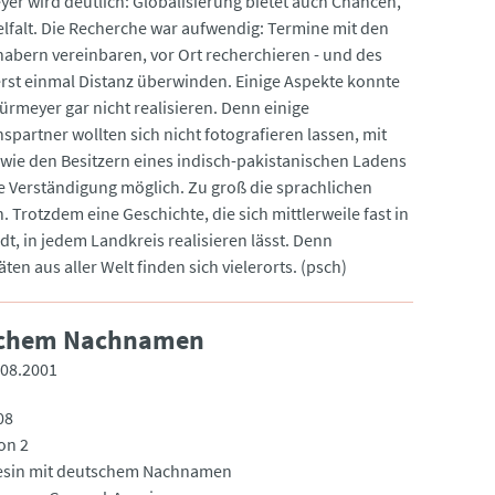
er wird deutlich: Globalisierung bietet auch Chancen,
ielfalt. Die Recherche war aufwendig: Termine mit den
abern vereinbaren, vor Ort recherchieren - und des
erst einmal Distanz überwinden. Einige Aspekte konnte
ürmeyer gar nicht realisieren. Denn einige
spartner wollten sich nicht fotografieren lassen, mit
wie den Besitzern eines indisch-pakistanischen Ladens
e Verständigung möglich. Zu groß die sprachlichen
. Trotzdem eine Geschichte, die sich mittlerweile fast in
dt, in jedem Landkreis realisieren lässt. Denn
äten aus aller Welt finden sich vielerorts. (psch)
tschem Nachnamen
.08.2001
08
on 2
esin mit deutschem Nachnamen