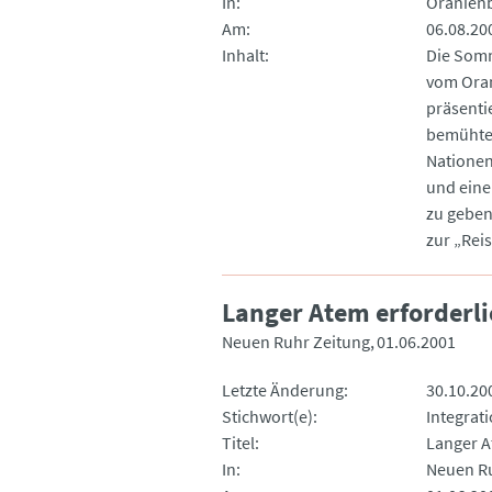
In
Oranienb
Am
06.08.20
Inhalt
Die Somm
vom Oran
präsenti
bemühte 
Nationen 
und eine
zu geben
zur „Reis
Langer Atem erforderli
Neuen Ruhr Zeitung
01.06.2001
Letzte Änderung
30.10.20
Stichwort(e)
Integrati
Titel
Langer A
In
Neuen Ru