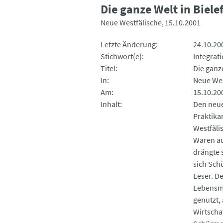
Die ganze Welt in Biele
Neue Westfälische
15.10.2001
Letzte Änderung
24.10.20
Stichwort(e)
Integrati
Titel
Die ganze
In
Neue Wes
Am
15.10.20
Inhalt
Den neue
Praktika
Westfäli
Waren au
drängte 
sich Schü
Leser. D
Lebensmi
genutzt,
Wirtscha