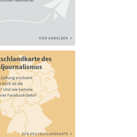
tlichen Newsletter
HIER ANMELDEN
schlandkarte des
ljournalismus
Zeitung erscheint
 hoch ist die
e? Und wie komme
ihrer Facebook-Seite?
ZUR DEUTSCHLANDKARTE