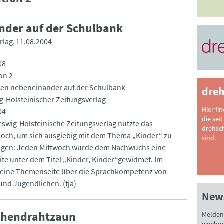
nder auf der Schulbank
rlag
11.08.2004
08
on 2
ren nebeneinander auf der Schulbank
dreh
g-Holsteinischer Zeitungsverlag
Hier fi
04
die seit
eswig-Holsteinische Zeitungsverlag nutzte das
drehsc
ch, um sich ausgiebig mit dem Thema „Kinder“ zu
sind.
igen: Jeden Mittwoch wurde dem Nachwuchs eine
ite unter dem Titel „Kinder, Kinder“gewidmet. Im
: eine Themenseite über die Sprachkompetenz von
und Jugendlichen. (tja)
News
chendrahtzaun
Melden 