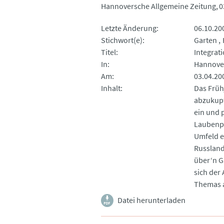
Hannoversche Allgemeine Zeitung
0
Letzte Änderung
06.10.20
Stichwort(e)
Garten
Titel
Integrat
In
Hannover
Am
03.04.20
Inhalt
Das Früh
abzukupf
ein und 
Laubenpi
Umfeld e
Russland
über‘n G
sich der
Themas 
Datei herunterladen