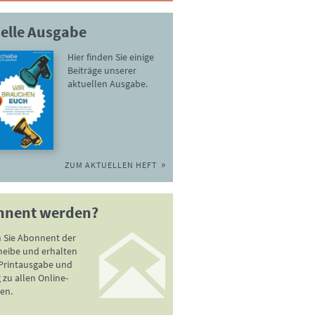
elle Ausgabe
Hier finden Sie einige
Beiträge unserer
aktuellen Ausgabe.
ZUM AKTUELLEN HEFT
nnent werden?
 Sie Abonnent der
heibe und erhalten
 Printausgabe und
zu allen Online-
en.