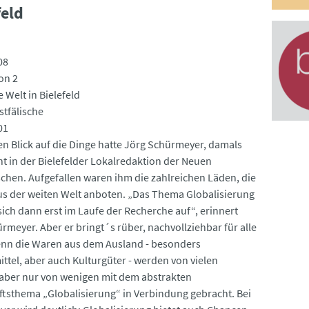
feld
08
on 2
 Welt in Bielefeld
tfälische
01
n Blick auf die Dinge hatte Jörg Schürmeyer, damals
nt in der Bielefelder Lokalredaktion der Neuen
schen. Aufgefallen waren ihm die zahlreichen Läden, die
s der weiten Welt anboten. „Das Thema Globalisierung
sich dann erst im Laufe der Recherche auf“, erinnert
rmeyer. Aber er bringt´s rüber, nachvollziehbar für alle
enn die Waren aus dem Ausland - besonders
ttel, aber auch Kulturgüter - werden von vielen
 aber nur von wenigen mit dem abstrakten
ftsthema „Globalisierung“ in Verbindung gebracht. Bei