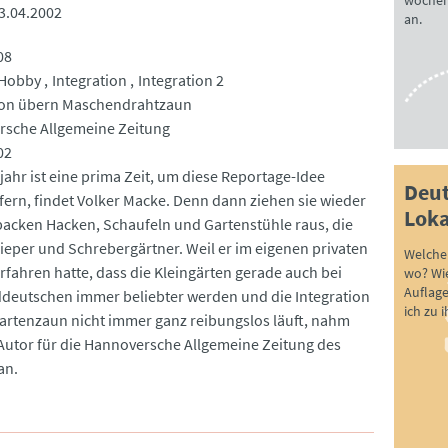
wöchen
3.04.2002
an.
08
Hobby
Integration
Integration 2
ion übern Maschendrahtzaun
sche Allgemeine Zeitung
02
jahr ist eine prima Zeit, um diese Reportage-Idee
Deut
ern, findet Volker Macke. Denn dann ziehen sie wieder
Loka
packen Hacken, Schaufeln und Gartenstühle raus, die
eper und Schrebergärtner. Weil er im eigenen privaten
Welche 
rfahren hatte, dass die Kleingärten gerade auch bei
wo? Wie
Auflag
deutschen immer beliebter werden und die Integration
ich zu 
artenzaun nicht immer ganz reibungslos läuft, nahm
 Autor für die Hannoversche Allgemeine Zeitung des
an.