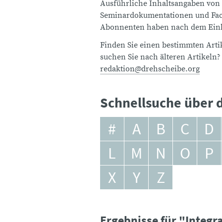
Ausführliche Inhaltsangaben von
Seminardokumentationen und Fach
Abonnenten haben nach dem Einlo
Finden Sie einen bestimmten Artik
suchen Sie nach älteren Artikeln?
redaktion@drehscheibe.org
Schnellsuche über d
#
A
B
C
D
L
M
N
O
P
X
Y
Z
Ergebnisse für "Integr