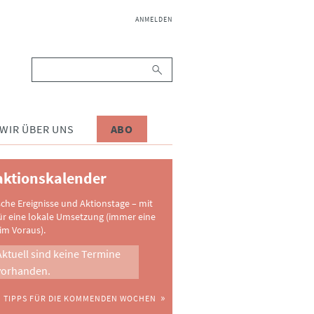
NAVIGATION
ANMELDEN
ÜBERSPRINGEN
Suchbegriffe
WIR ÜBER UNS
ABO
ktionskalender
sche Ereignisse und Aktionstage – mit
ür eine lokale Umsetzung (immer eine
im Voraus).
Aktuell sind keine Termine
vorhanden.
TIPPS FÜR DIE KOMMENDEN WOCHEN