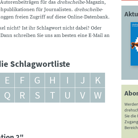
 Autorenbeiträgen für das
drehscheibe
-Magazin,
publikationen für Journalisten.
drehscheibe
-
Aktu
ggen freien Zugriff auf diese Online-Datenbank.
el nicht? Ist ihr Schlagwort nicht dabei? Oder
 Dann schreiben Sie uns am besten eine E-Mail an
ie Schlagwortliste
E
F
G
H
I
J
K
Abo
Q
R
S
T
U
V
W
Werden
drehsc
Sie die
Zugang 
Bereich
ation 2"