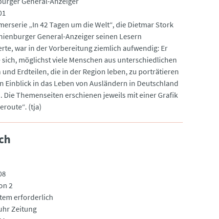
urger General-Anzeiger
01
erserie „In 42 Tagen um die Welt“, die Dietmar Stork
ienburger General-Anzeiger seinen Lesern
erte, war in der Vorbereitung ziemlich aufwendig: Er
sich, möglichst viele Menschen aus unterschiedlichen
und Erdteilen, die in der Region leben, zu porträtieren
n Einblick in das Leben von Ausländern in Deutschland
. Die Themenseiten erschienen jeweils mit einer Grafik
eroute“. (tja)
ch
08
on 2
tem erforderlich
hr Zeitung