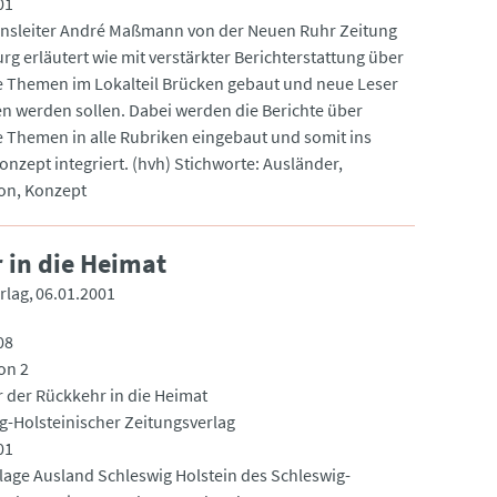
01
nsleiter André Maßmann von der Neuen Ruhr Zeitung
rg erläutert wie mit verstärkter Berichterstattung über
e Themen im Lokalteil Brücken gebaut und neue Leser
 werden sollen. Dabei werden die Berichte über
e Themen in alle Rubriken eingebaut und somit ins
integriert. (hvh) Stichworte: Ausländer,
ion, Konzept
 in die Heimat
rlag
06.01.2001
08
on 2
r der Rückkehr in die Heimat
g-Holsteinischer Zeitungsverlag
01
ilage Ausland Schleswig Holstein des Schleswig-