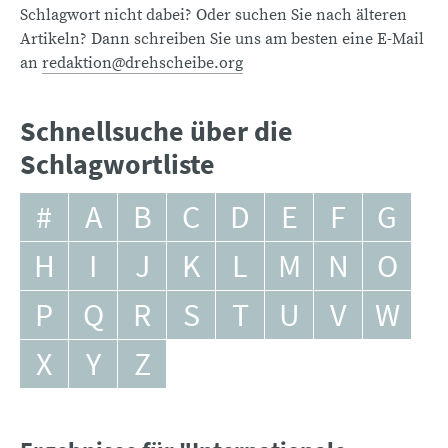
Schlagwort nicht dabei? Oder suchen Sie nach älteren
Artikeln? Dann schreiben Sie uns am besten eine E-Mail
an
redaktion@drehscheibe.org
Schnellsuche über die
Schlagwortliste
#
A
B
C
D
E
F
G
H
I
J
K
L
M
N
O
P
Q
R
S
T
U
V
W
X
Y
Z