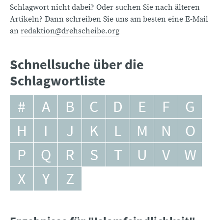
Schlagwort nicht dabei? Oder suchen Sie nach älteren
Artikeln? Dann schreiben Sie uns am besten eine E-Mail
an
redaktion@drehscheibe.org
Schnellsuche über die
Schlagwortliste
#
A
B
C
D
E
F
G
H
I
J
K
L
M
N
O
P
Q
R
S
T
U
V
W
X
Y
Z