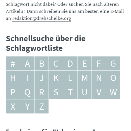
Schlagwort nicht dabei? Oder suchen Sie nach älteren
Artikeln? Dann schreiben Sie uns am besten eine E-Mail
an
redaktion@drehscheibe.org
Schnellsuche über die
Schlagwortliste
#
A
B
C
D
E
F
G
H
I
J
K
L
M
N
O
P
Q
R
S
T
U
V
W
X
Y
Z