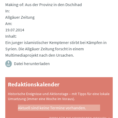
Making-of: Aus der Provinz in den Dschihad
In
Allgäuer Zeitung
Am
19.07.2014
Inhalt
Ein junger islamistischer Kemptener stirbt bei Kämpfen in
Syrien. Die Allgäuer Zeitung forscht in einem
Multimediaprojekt nach den Ursachen.
Datei herunterladen
Redaktionskalender
Historische Ereignisse und Aktionstage – mit Tipps für eine lokale
Umsetzung (immer eine Woche im Voraus).
Aktuell sind keine Termine vorhanden.