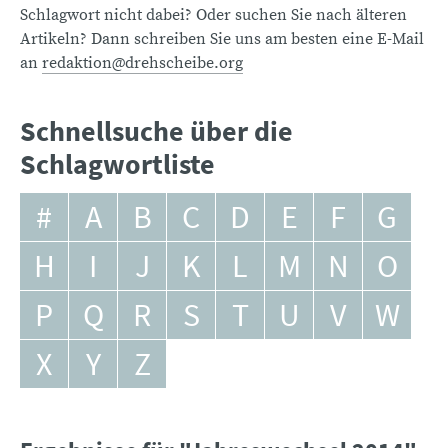
Schlagwort nicht dabei? Oder suchen Sie nach älteren
Artikeln? Dann schreiben Sie uns am besten eine E-Mail
an
redaktion@drehscheibe.org
Schnellsuche über die
Schlagwortliste
#
A
B
C
D
E
F
G
H
I
J
K
L
M
N
O
P
Q
R
S
T
U
V
W
X
Y
Z